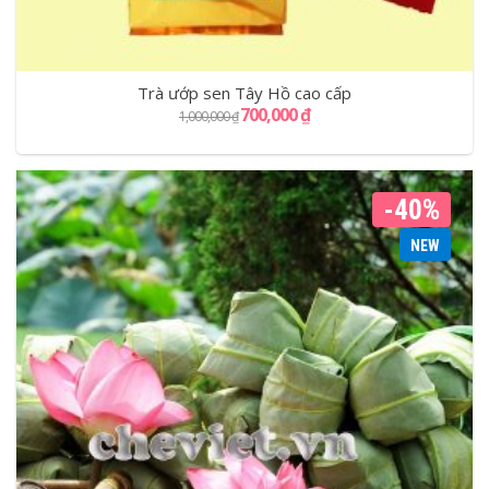
Trà ướp sen Tây Hồ cao cấp
700,000
₫
1,000,000
₫
-40%
NEW