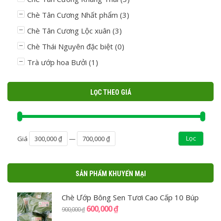
Chè Tân Cương Nhất phẩm
(3)
Chè Tân Cương Lộc xuân
(3)
Chè Thái Nguyên đặc biệt
(0)
Trà ướp hoa Bưởi
(1)
LỌC THEO GIÁ
Lọc
Giá
300,000 ₫
—
700,000 ₫
SẢN PHẨM KHUYẾN MẠI
Chè Ướp Bông Sen Tươi Cao Cấp 10 Búp
600,000
₫
900,000
₫