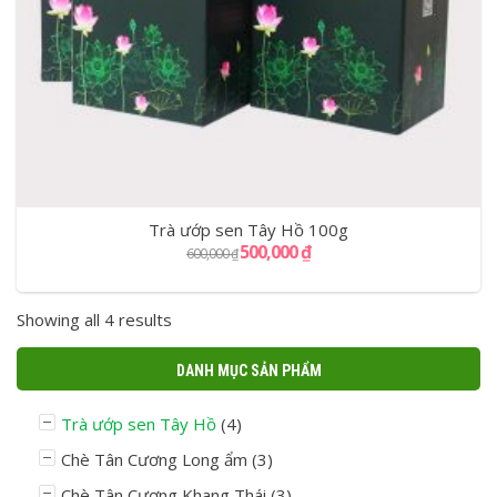
Trà ướp sen Tây Hồ 100g
500,000
₫
600,000
₫
Showing all 4 results
DANH MỤC SẢN PHẨM
Trà ướp sen Tây Hồ
(4)
Chè Tân Cương Long ẩm
(3)
Chè Tân Cương Khang Thái
(3)