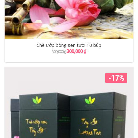
Chè ướp bông sen tươi 10 búp
300,000
₫
500,000
₫
-17%