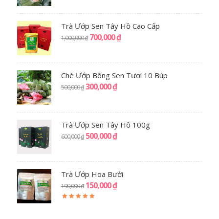
Trà Ướp Sen Tây Hồ Cao Cấp
700,000
₫
1,000,000
₫
Chè Ướp Bông Sen Tươi 10 Búp
300,000
₫
500,000
₫
Trà Ướp Sen Tây Hồ 100g
500,000
₫
600,000
₫
Trà Ướp Hoa Bưởi
150,000
₫
190,000
₫
5.00
out
of 5