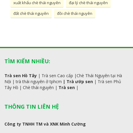
xuất khẩu chè thái nguyên
đại lý chè thái nguyên
đất chè thái nguyên
đồi chè thái nguyên
TÌM KIẾM NHIỀU:
Trà sen Hồ Tây
|
Trà sen Cao cấp
|
Chè Thái Nguyên tại Hà
Nội
|
trà
thái
nguyên ở tphcm
|
Trà ướp sen
|
Trà sen Phủ
Tây Hồ
| C
hè thái nguyên
|
Trà sen
|
THÔNG TIN LIÊN HỆ
Công ty TNHH TM và XNK Minh Cường