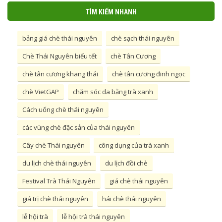
TÌM KIẾM NHANH
bảng giá chè thái nguyên
chè sạch thái nguyên
Chè Thái Nguyên biếu tết
chè Tân Cương
chè tân cương khang thái
chè tân cương đinh ngọc
chè VietGAP
chăm sóc da bằng trà xanh
Cách uống chè thái nguyên
các vùng chè đặc sản của thái nguyên
Cây chè Thái nguyên
công dụng của trà xanh
du lịch chè thái nguyên
du lịch đồi chè
Festival Trà Thái Nguyên
giá chè thái nguyên
giá trị chè thái nguyên
hái chè thái nguyên
lễ hội trà
lễ hội trà thái nguyên