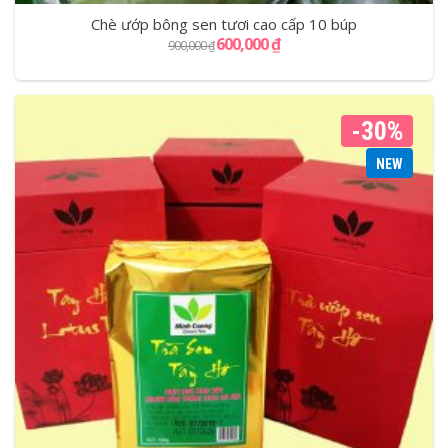
Chè ướp bông sen tươi cao cấp 10 búp
600,000
₫
900,000
₫
-30%
NEW