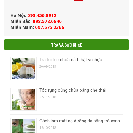
Hà Nội:
093.456.8912
Miền Bắc:
098.578.0840
Miền Nam:
097.675.2366
TRÀ VÀ SỨC KHỎE
Trà túi lọc chứa cả tỉ hạt vi nhựa
30/09/2019
Tóc rụng cũng chữa bằng chè thái
22/11/2018
Cách làm mặt nạ dưỡng da bằng trà xanh
16/10/2018