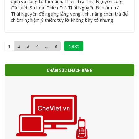
định và sáng tỏ tâm tính. Thiền Trà Thái Nguyên có gì
đặc biệt. Sơ lược Thiền Trà Thái Nguyên Đun ấm trà
Thái Nguyên để ngưng lắng vọng tình, nâng chén trà để
chiêm nghiệm ý thiền; tuy lời không bày tỏ nhưng
1
2
3
4
…
8
Next
CHĂM SÓC KHÁCH HÀNG