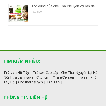
Tác dụng của chè Thái Nguyên với làn da
16/03/2017
TÌM KIẾM NHIỀU:
Trà sen Hồ Tây
|
Trà sen Cao cấp
|
Chè Thái Nguyên tại Hà
Nội
|
trà
thái
nguyên ở tphcm
|
Trà ướp sen
|
Trà sen Phủ
Tây Hồ
| C
hè thái nguyên
|
Trà sen
|
THÔNG TIN LIÊN HỆ