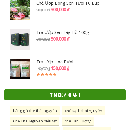
Chè Ướp Bông Sen Tươi 10 Búp
300,000
₫
500,000
₫
Trà Ướp Sen Tây Hồ 100g
500,000
₫
600,000
₫
Trà Ướp Hoa Bưởi
150,000
₫
190,000
₫
5.00
out
of 5
TÌM KIẾM NHANH
bảng giá chè thái nguyên
chè sạch thái nguyên
Chè Thái Nguyên biếu tết
chè Tân Cương