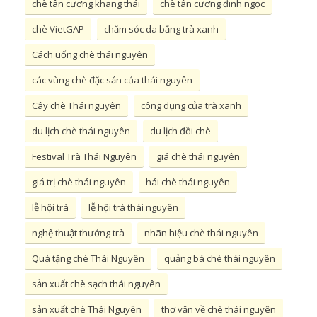
chè tân cương khang thái
chè tân cương đinh ngọc
chè VietGAP
chăm sóc da bằng trà xanh
Cách uống chè thái nguyên
các vùng chè đặc sản của thái nguyên
Cây chè Thái nguyên
công dụng của trà xanh
du lịch chè thái nguyên
du lịch đồi chè
Festival Trà Thái Nguyên
giá chè thái nguyên
giá trị chè thái nguyên
hái chè thái nguyên
lễ hội trà
lễ hội trà thái nguyên
nghệ thuật thưởng trà
nhãn hiệu chè thái nguyên
Quà tặng chè Thái Nguyên
quảng bá chè thái nguyên
sản xuất chè sạch thái nguyên
sản xuất chè Thái Nguyên
thơ văn về chè thái nguyên