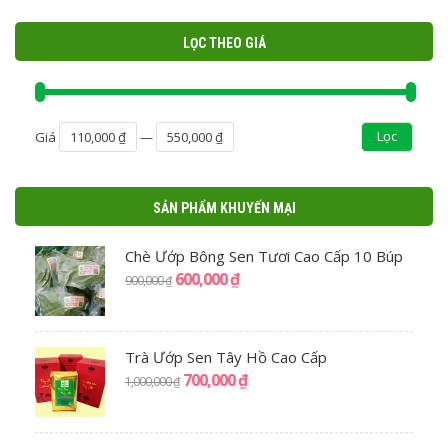
LỌC THEO GIÁ
Lọc
Giá
110,000 ₫
—
550,000 ₫
SẢN PHẨM KHUYẾN MẠI
Chè Ướp Bông Sen Tươi Cao Cấp 10 Búp
600,000
₫
900,000
₫
Trà Ướp Sen Tây Hồ Cao Cấp
700,000
₫
1,000,000
₫