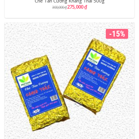
Chè Tân Cương Khang Thái 500g
275,000
₫
300,000
₫
-15%