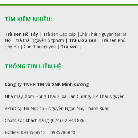
TÌM KIẾM NHIỀU:
Trà sen Hồ Tây
|
Trà sen Cao cấp
|
Chè Thái Nguyên tại Hà
Nội
|
trà
thái
nguyên ở tphcm
|
Trà ướp sen
|
Trà sen Phủ
Tây Hồ
| C
hè thái nguyên
|
Trà sen
|
THÔNG TIN LIÊN HỆ
Công ty TNHH TM và XNK Minh Cường
Nhà máy: Xóm Hồng Thái 2, xã Tân Cương, TP Thái Nguyên
VPGD tại Hà Nội: 135 Nguyễn Ngọc Nại, Thanh Xuân
Chăm sóc khách hàng: (024) 62 944 886
Hotline: 0934568912 – 0985780840