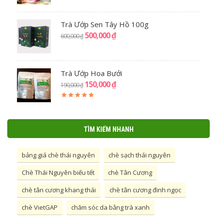
Trà Ướp Sen Tây Hồ 100g
500,000
₫
600,000
₫
Trà Ướp Hoa Bưởi
150,000
₫
190,000
₫
5.00
out
of 5
TÌM KIẾM NHANH
bảng giá chè thái nguyên
chè sạch thái nguyên
Chè Thái Nguyên biếu tết
chè Tân Cương
chè tân cương khang thái
chè tân cương đinh ngọc
chè VietGAP
chăm sóc da bằng trà xanh