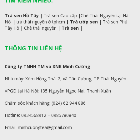
TÌM KIẾM NHIỀU:
Trà sen Hồ Tây
|
Trà sen Cao cấp
|
Chè Thái Nguyên tại Hà
Nội
|
trà
thái
nguyên ở tphcm
|
Trà ướp sen
|
Trà sen Phủ
Tây Hồ
| C
hè thái nguyên
|
Trà sen
|
THÔNG TIN LIÊN HỆ
Công ty TNHH TM và XNK Minh Cường
Nhà máy: Xóm Hồng Thái 2, xã Tân Cương, TP Thái Nguyên
VPGD tại Hà Nội: 135 Nguyễn Ngọc Nại, Thanh Xuân
Chăm sóc khách hàng: (024) 62 944 886
Hotline: 0934568912 – 0985780840
Email: minhcuongtea@gmail.com