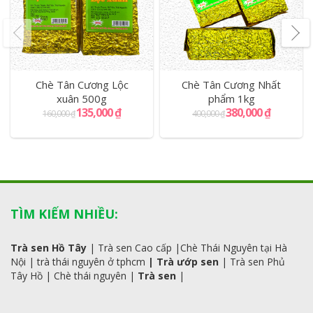
Chè Tân Cương Lộc
Chè Tân Cương Nhất
xuân 500g
phẩm 1kg
135,000
₫
380,000
₫
160,000
₫
400,000
₫
TÌM KIẾM NHIỀU:
Trà sen Hồ Tây
|
Trà sen Cao cấp
|
Chè Thái Nguyên tại Hà
Nội
|
trà
thái
nguyên ở tphcm
|
Trà ướp sen
|
Trà sen Phủ
Tây Hồ
| C
hè thái nguyên
|
Trà sen
|