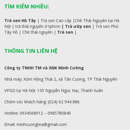
TÌM KIẾM NHIỀU:
Trà sen Hồ Tây
|
Trà sen Cao cấp
|
Chè Thái Nguyên tại Hà
Nội
|
trà
thái
nguyên ở tphcm
|
Trà ướp sen
|
Trà sen Phủ
Tây Hồ
| C
hè thái nguyên
|
Trà sen
|
THÔNG TIN LIÊN HỆ
Công ty TNHH TM và XNK Minh Cường
Nhà máy: Xóm Hồng Thái 2, xã Tân Cương, TP Thái Nguyên
VPGD tại Hà Nội: 135 Nguyễn Ngọc Nại, Thanh Xuân
Chăm sóc khách hàng: (024) 62 944 886
Hotline: 0934568912 – 0985780840
Email: minhcuongtea@gmail.com