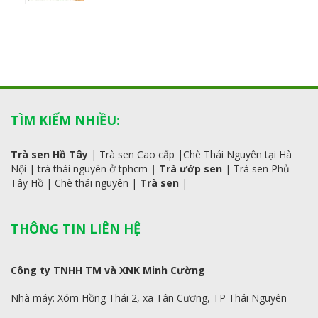
TÌM KIẾM NHIỀU:
Trà sen Hồ Tây
|
Trà sen Cao cấp
|
Chè Thái Nguyên tại Hà
Nội
|
trà
thái
nguyên ở tphcm
|
Trà ướp sen
|
Trà sen Phủ
Tây Hồ
| C
hè thái nguyên
|
Trà sen
|
THÔNG TIN LIÊN HỆ
Công ty TNHH TM và XNK Minh Cường
Nhà máy: Xóm Hồng Thái 2, xã Tân Cương, TP Thái Nguyên