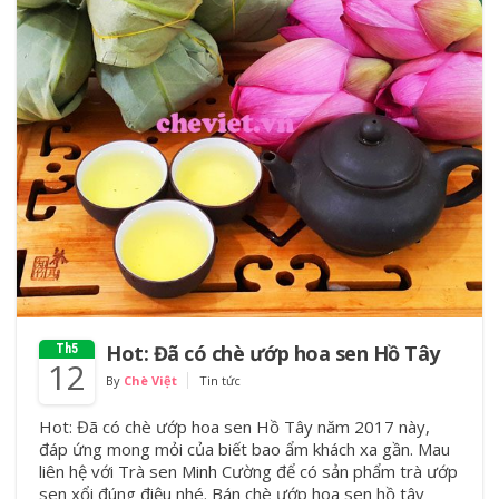
Hot: Đã có chè ướp hoa sen Hồ Tây
Th5
12
By
Chè Việt
Tin tức
Hot: Đã có chè ướp hoa sen Hồ Tây năm 2017 này,
đáp ứng mong mỏi của biết bao ẩm khách xa gần. Mau
liên hệ với Trà sen Minh Cường để có sản phẩm trà ướp
sen xổi đúng điệu nhé. Bán chè ướp hoa sen hồ tây