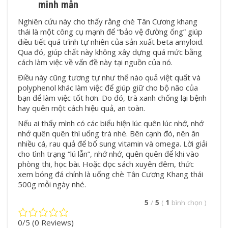
minh mẫn
Nghiên cứu này cho thấy rằng
chè Tân Cương khang
thái
là một công cụ mạnh để “bảo vệ đường ống” giúp
điều tiết quá trình tự nhiên của sản xuất beta amyloid.
Qua đó, giúp chất này không xây dựng quá mức bằng
cách làm việc về vấn đề này tại nguồn của nó.
Điều này cũng tương tự như thế nào quả việt quất và
polyphenol khác làm việc để giúp giữ cho bộ não của
bạn để làm việc tốt hơn. Do đó, trà xanh chống lại bệnh
hay quên một cách hiệu quả, an toàn.
Nếu ai thấy mình có các biểu hiện lúc quên lúc nhớ, nhớ
nhớ quên quên thì uống trà nhé. Bên cạnh đó, nên ăn
nhiều cá, rau quả để bổ sung vitamin và omega. Lời giải
cho tình trạng “lú lẫn”, nhớ nhớ, quên quên để khi vào
phòng thi, học bài. Hoặc đọc sách xuyên đêm, thức
xem bóng đá chính là uống
chè Tân Cương Khang thái
500g
mỗi ngày nhé.
5
/
5
(
1
bình chọn
)
0/5
(0 Reviews)