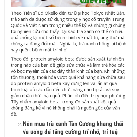
Theo Tiến sĩ Ed Okello đến từ Đại học Tokyo Nhật Bản,
trà xanh đã được sử dụng trong y học cổ truyền Trung
Quốc và Việt Nam trong nhiều thế kỷ và những gì chúng
tôi nghiên cứu cho thấy tại sao trà xanh có thể có hiệu
quả chống lại một số bệnh chính về mất trí, ung thư mà
chúng ta đang đối mặt. Nghĩa là, trà xanh chống lại bệnh
hay quên, bệnh mất trí nhớ.
Theo đó, protein amyloid beta được sản xuất tự nhiên
trong não của bạn để giúp sửa chữa và làm trẻ hóa các
vỏ bọc myelin của các dây thần kinh của bạn. Khi những
tổn thương, thoái hóa vượt quá khả năng sửa chữa sau
đó protein amyloid beta xây dựng lên và lấn át quá
trình loại bỏ rác dẫn đến chức năng não bị tắc và suy
giảm nhận thức hậu quả. Phần lớn điều trị y học phương
Tây nhắm amyloid beta, trong đó sản xuất kết quả
không đáng kể vì nó không phải là nguồn gốc của vấn
đề.
Nên mua trà xanh Tân Cương khang thái
về uống để tăng cường trí nhớ, trí tuệ