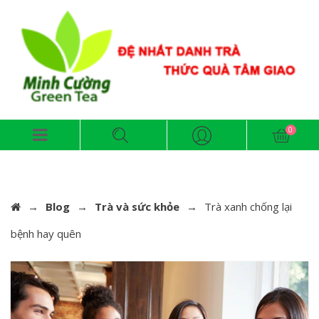
→
Blog
→
Trà và sức khỏe
→
Trà xanh chống lại
bệnh hay quên