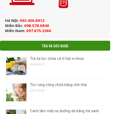
Hà Nội:
093.456.8912
Miền Bắc:
098.578.0840
Miền Nam:
097.675.2366
TRÀ VÀ SỨC KHỎE
Trà túi lọc chứa cả tỉ hạt vi nhựa
30/09/2019
Tóc rụng cũng chữa bằng chè thái
22/11/2018
Cách làm mặt nạ dưỡng da bằng trà xanh