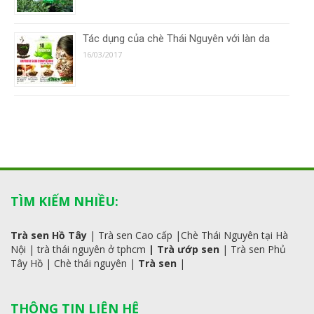
Tác dụng của chè Thái Nguyên với làn da
16/03/2017
TÌM KIẾM NHIỀU:
Trà sen Hồ Tây
|
Trà sen Cao cấp
|
Chè Thái Nguyên tại Hà
Nội
|
trà
thái
nguyên ở tphcm
|
Trà ướp sen
|
Trà sen Phủ
Tây Hồ
| C
hè thái nguyên
|
Trà sen
|
THÔNG TIN LIÊN HỆ