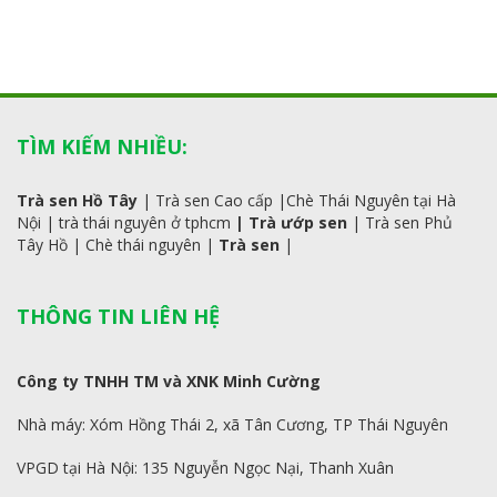
TÌM KIẾM NHIỀU:
Trà sen Hồ Tây
|
Trà sen Cao cấp
|
Chè Thái Nguyên tại Hà
Nội
|
trà
thái
nguyên ở tphcm
|
Trà ướp sen
|
Trà sen Phủ
Tây Hồ
| C
hè thái nguyên
|
Trà sen
|
THÔNG TIN LIÊN HỆ
Công ty TNHH TM và XNK Minh Cường
Nhà máy: Xóm Hồng Thái 2, xã Tân Cương, TP Thái Nguyên
VPGD tại Hà Nội: 135 Nguyễn Ngọc Nại, Thanh Xuân