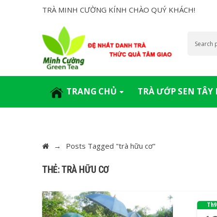
TRÀ MINH CƯỜNG KÍNH CHÀO QUÝ KHÁCH!
TRANG CHỦ
TRÀ ƯỚP SEN TÂY
→
Posts Tagged "trà hữu cơ"
THẺ: TRÀ HỮU CƠ
Th9