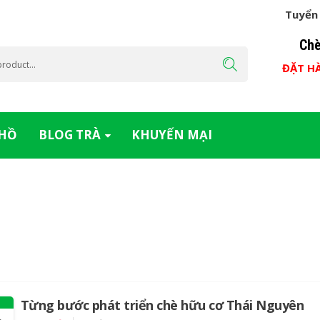
Tuyển 
Chè
ĐẶT H
 HỒ
BLOG TRÀ
KHUYẾN MẠI
Từng bước phát triển chè hữu cơ Thái Nguyên