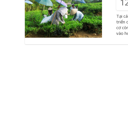
1
Tại c
triển
cơ cò
vào h