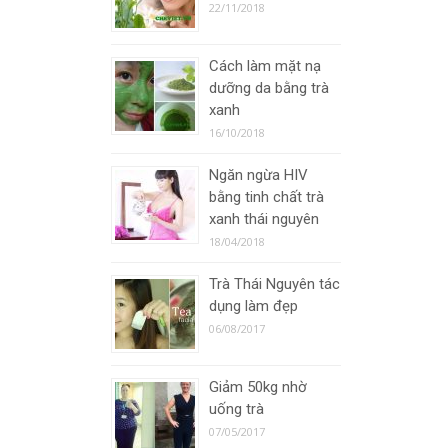
22/11/2018
Cách làm mặt nạ
dưỡng da bằng trà
xanh
16/10/2018
Ngăn ngừa HIV
bằng tinh chất trà
xanh thái nguyên
18/04/2018
Trà Thái Nguyên tác
dụng làm đẹp
06/08/2017
Giảm 50kg nhờ
uống trà
07/05/2017