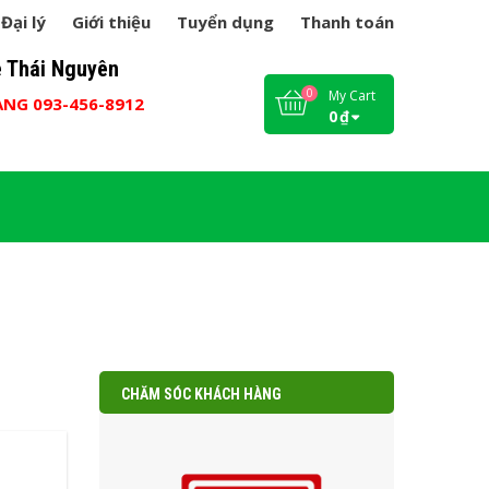
Đại lý
Giới thiệu
Tuyển dụng
Thanh toán
 Thái Nguyên
My Cart
ÀNG 093-456-8912
0
₫
CHĂM SÓC KHÁCH HÀNG