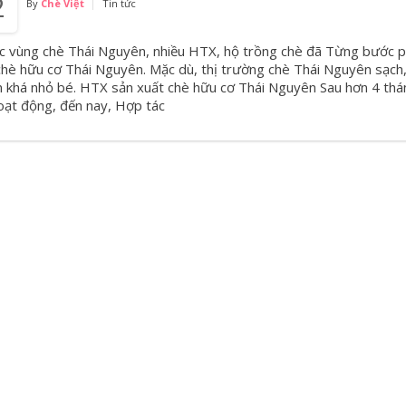
2
By
Chè Việt
Tin tức
ác vùng chè Thái Nguyên, nhiều HTX, hộ trồng chè đã Từng bước 
 chè hữu cơ Thái Nguyên. Mặc dù, thị trường chè Thái Nguyên sạch
n khá nhỏ bé. HTX sản xuất chè hữu cơ Thái Nguyên Sau hơn 4 thá
oạt động, đến nay, Hợp tác