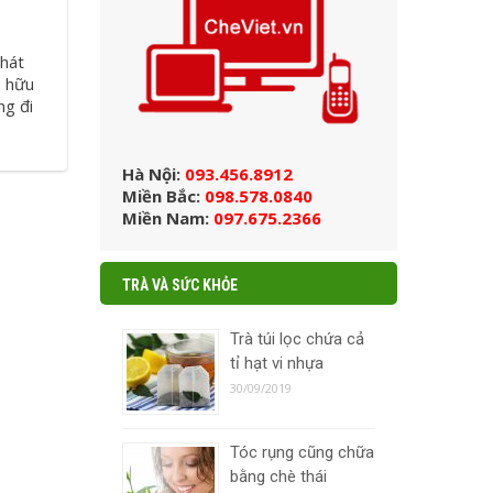
phát
, hữu
ng đi
Hà Nội:
093.456.8912
Miền Bắc:
098.578.0840
Miền Nam:
097.675.2366
TRÀ VÀ SỨC KHỎE
Trà túi lọc chứa cả
tỉ hạt vi nhựa
30/09/2019
Tóc rụng cũng chữa
bằng chè thái