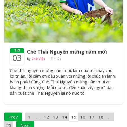
Chè Thái Nguyên mừng năm mới
Th3
03
By
Chè Việt
Tin tức
Chè thái nguyên mừng năm mới, làm quà tết thay cho
lời tri ân, lời cám ơn đầu xuân với những lời chúc an lành,
hạnh phúc! Cùng Chè Thái Nguyên mừng năm mới an
khang thịnh vượng Mỗi dịp tết đến xuân về, người dân
sản xuất chè Thái Nguyên lại nô nức tổ
Prev
1
…
12
13
14
15
16
17
18
…
25
Next