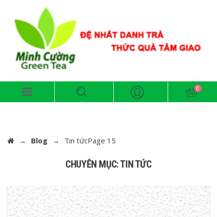
→
Blog
→
Tin tứcPage 15
CHUYÊN MỤC: TIN TỨC