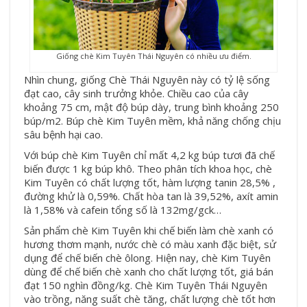
Giống chè Kim Tuyên Thái Nguyên có nhiều ưu điểm.
Nhìn chung, giống
Chè Thái Nguyên
này có tỷ lệ sống
đạt cao, cây sinh trưởng khỏe. Chiều cao của cây
khoảng 75 cm, mật độ búp dày, trung bình khoảng 250
búp/m2. Búp chè Kim Tuyên mềm, khả năng chống chịu
sâu bệnh hại cao.
Với búp chè Kim Tuyên chỉ mất 4,2 kg búp tươi đã chế
biến được 1 kg búp khô. Theo phân tích khoa học, chè
Kim Tuyên có chất lượng tốt, hàm lượng tanin 28,5% ,
đường khử là 0,59%. Chất hòa tan là 39,52%, axít amin
là 1,58% và cafein tổng số là 132mg/gck…
Sản phẩm chè Kim Tuyên khi chế biến làm chè xanh có
hương thơm mạnh, nước chè có màu xanh đặc biệt, sử
dụng để chế biến chè ôlong. Hiện nay, chè Kim Tuyên
dùng để chế biến chè xanh cho chất lượng tốt, giá bán
đạt 150 nghìn đồng/kg. Chè Kim Tuyên Thái Nguyên
vào trồng, năng suất chè tăng, chất lượng chè tốt hơn