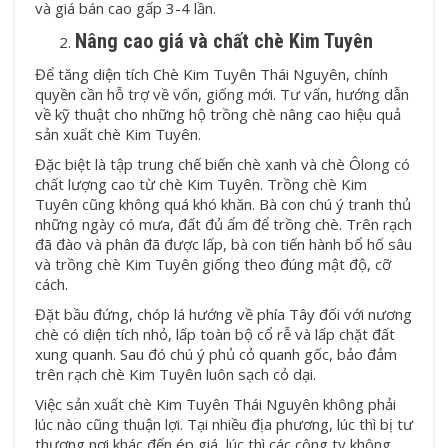
và giá bán cao gấp 3-4 lần.
Nâng cao giá và chất chè Kim Tuyên
Để tăng diện tích Chè Kim Tuyên Thái Nguyên, chính
quyền cần hỗ trợ về vốn, giống mới. Tư vấn, hướng dẫn
về kỹ thuật cho những hộ trồng chè nâng cao hiệu quả
sản xuất chè Kim Tuyên.
Đặc biệt là tập trung chế biến chè xanh và chè Ôlong có
chất lượng cao từ chè Kim Tuyên. Trồng chè Kim
Tuyên cũng không quá khó khăn. Bà con chú ý tranh thủ
những ngày có mưa, đất đủ ẩm để trồng chè. Trên rạch
đã đào và phân đã được lấp, bà con tiến hành bổ hố sâu
và trồng chè Kim Tuyên giống theo đúng mật độ, cỡ
cách.
Đặt bầu đứng, chóp lá hướng về phía Tây đối với nương
chè có diện tích nhỏ, lấp toàn bộ cổ rễ và lấp chặt đất
xung quanh. Sau đó chú ý phủ cỏ quanh gốc, bảo đảm
trên rạch chè Kim Tuyên luôn sạch cỏ dại.
Việc sản xuất chè Kim Tuyên Thái Nguyên không phải
lúc nào cũng thuận lợi. Tại nhiều địa phương, lúc thì bị tư
thương nơi khác đến ép giá, lúc thì các công ty không