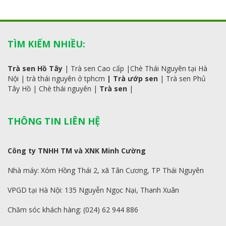
TÌM KIẾM NHIỀU:
Trà sen Hồ Tây
|
Trà sen Cao cấp
|
Chè Thái Nguyên tại Hà
Nội
|
trà
thái
nguyên ở tphcm
|
Trà ướp sen
|
Trà sen Phủ
Tây Hồ
| C
hè thái nguyên
|
Trà sen
|
THÔNG TIN LIÊN HỆ
Công ty TNHH TM và XNK Minh Cường
Nhà máy: Xóm Hồng Thái 2, xã Tân Cương, TP Thái Nguyên
VPGD tại Hà Nội: 135 Nguyễn Ngọc Nại, Thanh Xuân
Chăm sóc khách hàng: (024) 62 944 886