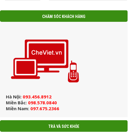
CHĂM SÓC KHÁCH HÀNG
Hà Nội:
093.456.8912
Miền Bắc:
098.578.0840
Miền Nam:
097.675.2366
TRÀ VÀ SỨC KHỎE