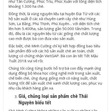
như Tân Cương, Phúc Trìu, Phúc Xuân với tổng diện tích
khoảng 1.300 ha chè.
Đồng thời, là vùng nguyên liệu tại huyện Đại Từ với các
hộ sản xuất ở các xã chuyên canh cây chè như Hùng
Sơn, La Bằng, Phú Thịnh, Phú Xuyên… với diện tích chè
lên hơn 5.400ha, sản lượng gần 50.000 tấn/năm. Trong
đó, đều là các nguyên liệu từ các giống chè chất lượng
cao mới được bà con đưa vào sản xuất.
Đặc biệt, chè Minh Cường chỉ ký kết hợp đồng bao tiêu
sản phẩm đối với các hộ sản xuất chè an toàn, chất
lượng có chứng nhận VietGAP. Bà con ăn tết Tết Mậu
Tuất 2018 vui vẻ rồi.
Chúng tôi cũng từng bước hỗ trợ bà con đẩy mạnh ứng
dụng đồng bộ khoa học công nghệ mới trong sản xuất,
chế biến chè, ứng dụng giống mới có năng suất, chất
lượng tốt để sản xuất chè xanh chất lượng cao, phục vụ
nhu cầu khách hàng gần xa.
Giá, chủng loại sản phẩm chè Thái
Nguyên biếu tết
Chè Minh Cường không những sản xuất ra những sản