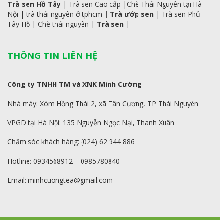
Trà sen Hồ Tây
|
Trà sen Cao cấp
|
Chè Thái Nguyên tại Hà
Nội
|
trà
thái
nguyên ở tphcm
|
Trà ướp sen
|
Trà sen Phủ
Tây Hồ
| C
hè thái nguyên
|
Trà sen
|
THÔNG TIN LIÊN HỆ
Công ty TNHH TM và XNK Minh Cường
Nhà máy: Xóm Hồng Thái 2, xã Tân Cương, TP Thái Nguyên
VPGD tại Hà Nội: 135 Nguyễn Ngọc Nại, Thanh Xuân
Chăm sóc khách hàng: (024) 62 944 886
Hotline: 0934568912 – 0985780840
Email: minhcuongtea@gmail.com