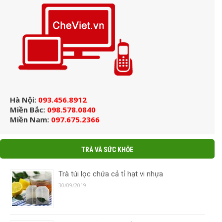
Hà Nội:
093.456.8912
Miền Bắc:
098.578.0840
Miền Nam:
097.675.2366
TRÀ VÀ SỨC KHỎE
Trà túi lọc chứa cả tỉ hạt vi nhựa
30/09/2019