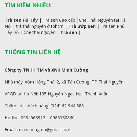
TÌM KIẾM NHIỀU:
Trà sen Hồ Tây
|
Trà sen Cao cấp
|
Chè Thái Nguyên tại Hà
Nội
|
trà
thái
nguyên ở tphcm
|
Trà ướp sen
|
Trà sen Phủ
Tây Hồ
| C
hè thái nguyên
|
Trà sen
|
THÔNG TIN LIÊN HỆ
Công ty TNHH TM và XNK Minh Cường
Nhà máy: Xóm Hồng Thái 2, xã Tân Cương, TP Thái Nguyên
VPGD tại Hà Nội: 135 Nguyễn Ngọc Nại, Thanh Xuân
Chăm sóc khách hàng: (024) 62 944 886
Hotline: 0934568912 – 0985780840
Email: minhcuongtea@gmail.com