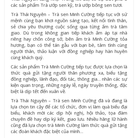
các sản phẩm Trà ướp sen kỹ, trà ướp bông sen tươi.
Trà Thái Nguyên – Trà sen Minh Cường tiếp tục với sứ
mệnh cùng bạn khơi nguồn sáng tạo, kết nối tình thân,
sẻ chia yêu thương cuộc sống qua từng ấm trà tâm
giao. Dù trong không gian tiếp khách ấm áp tại nhà
riêng hay chốn công sở, bên ấm trà Minh Cường tỏa
hương, bạn có thể tán gẫu với bạn bè, tâm tình cùng
người thân, thảo luận với đồng nghiệp hay hàn huyên
cùng khách quý.
Các sản phẩm Trà Minh Cường tiếp tục được lựa chọn là
thức quà gửi tặng người thân phương xa, biếu tặng
đồng nghiệp, lãnh đạo, đối tác, thông gia… nhân các sự
kiện quan trọng, những ngày lễ, ngày truyền thống, đặc
biệt là dịp tết đến xuân về.
Trà Thái Nguyên – Trà sen Minh Cường đã và đang là
lựa chọn tin cậy để các tổ chức, đơn vị làm quà biếu đại
biểu, khách mời các dịp hội nghị, hội thảo, tọa đàm
chuyên đề hay dịp ký kết, giao lưu. Nhiều hãng lữ hành
cũng đã lựa chọn trà Minh Cường làm thức quà gửi tặng
các đoàn khách đặc biệt của mình…