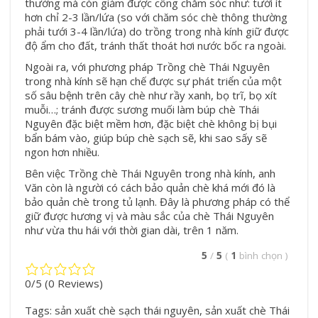
thường mà còn giảm được công chăm sóc như: tưới ít
hơn chỉ 2-3 lần/lứa (so với chăm sóc chè thông thường
phải tưới 3-4 lần/lứa) do trồng trong nhà kính giữ được
độ ẩm cho đất, tránh thất thoát hơi nước bốc ra ngoài.
Ngoài ra, với phương pháp Trồng chè Thái Nguyên
trong nhà kính sẽ hạn chế được sự phát triển của một
số sâu bệnh trên cây chè như rầy xanh, bọ trĩ, bọ xít
muỗi…; tránh được sương muối làm búp
chè Thái
Nguyên đặc biệt
mềm hơn, đặc biệt chè không bị bụi
bẩn bám vào, giúp búp chè sạch sẽ, khi sao sấy sẽ
ngon hơn nhiều.
Bên việc Trồng chè Thái Nguyên trong nhà kính, anh
Văn còn là người có cách bảo quản chè khá mới đó là
bảo quản chè trong tủ lạnh. Đây là phương pháp có thể
giữ được hương vị và màu sắc của chè Thái Nguyên
như vừa thu hái với thời gian dài, trên 1 năm.
5
/
5
(
1
bình chọn
)
0/5
(0 Reviews)
Tags:
sản xuất chè sạch thái nguyên
,
sản xuất chè Thái