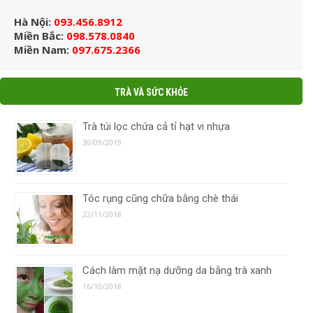
Hà Nội:
093.456.8912
Miền Bắc:
098.578.0840
Miền Nam:
097.675.2366
TRÀ VÀ SỨC KHỎE
Trà túi lọc chứa cả tỉ hạt vi nhựa
30/09/2019
Tóc rụng cũng chữa bằng chè thái
22/11/2018
Cách làm mặt nạ dưỡng da bằng trà xanh
16/10/2018