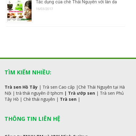
Tác dụng của chè Thái Nguyên với làn da
16/03/2017
TÌM KIẾM NHIỀU:
Trà sen Hồ Tây
|
Trà sen Cao cấp
|
Chè Thái Nguyên tại Hà
Nội
|
trà
thái
nguyên ở tphcm
|
Trà ướp sen
|
Trà sen Phủ
Tây Hồ
| C
hè thái nguyên
|
Trà sen
|
THÔNG TIN LIÊN HỆ