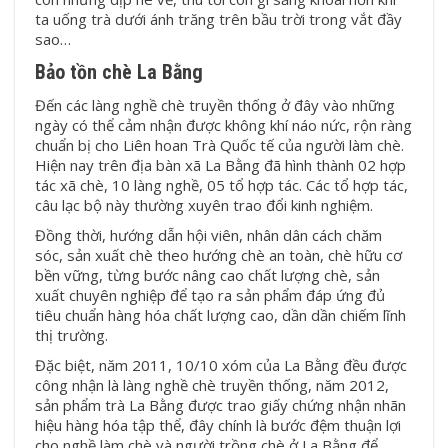
ta uống trà dưới ánh trăng trên bầu trời trong vắt đầy
sao…
Bảo tồn chè La Bằng
Đến các làng nghề chè truyền thống ở đây vào những
ngày có thể cảm nhận được không khí náo nức, rộn ràng
chuẩn bị cho Liên hoan Trà Quốc tế của người làm chè.
Hiện nay trên địa bàn xã La Bằng đã hình thành 02 hợp
tác xã chè, 10 làng nghề, 05 tổ hợp tác. Các tổ hợp tác,
câu lạc bộ này thường xuyên trao đổi kinh nghiệm.
Đồng thời, hướng dẫn hội viên, nhân dân cách chăm
sóc, sản xuất chè theo hướng chè an toàn, chè hữu cơ
bền vững, từng bước nâng cao chất lượng chè, sản
xuất chuyên nghiệp để tạo ra sản phẩm đáp ứng đủ
tiêu chuẩn hàng hóa chất lượng cao, dần dần chiếm lĩnh
thị trường.
Đặc biệt, năm 2011, 10/10 xóm của La Bằng đều được
công nhận là làng nghề chè truyền thống, năm 2012,
sản phẩm trà La Bằng được trao giấy chứng nhận nhãn
hiệu hàng hóa tập thể, đây chính là bước đệm thuận lợi
cho nghề làm chè và người trồng chè ở La Bằng để