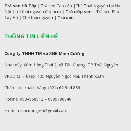
Trà sen Hồ Tây
|
Trà sen Cao cấp
|
Chè Thái Nguyên tại Hà
Nội
|
trà
thái
nguyên ở tphcm
|
Trà ướp sen
|
Trà sen Phủ
Tây Hồ
| C
hè thái nguyên
|
Trà sen
|
THÔNG TIN LIÊN HỆ
Công ty TNHH TM và XNK Minh Cường
Nhà máy: Xóm Hồng Thái 2, xã Tân Cương, TP Thái Nguyên
VPGD tại Hà Nội: 135 Nguyễn Ngọc Nại, Thanh Xuân
Chăm sóc khách hàng: (024) 62 944 886
Hotline: 0934568912 – 0985780840
Email: minhcuongtea@gmail.com