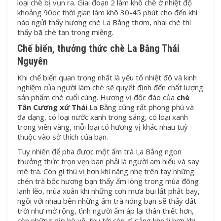
loại chè bị vụn ra. Giai đoạn 2 làm khô chè ở nhiệt độ
khoảng 90oc thời gian làm khô 30-45 phút cho đến khi
nào ngửi thấy hương chè La Bằng thơm, nhai chè thì
thấy bã chè tan trong miệng.
Chế biến, thưởng thức chè La Bằng Thái
Nguyên
Khi chế biến quan trọng nhất là yếu tố nhiệt độ và kinh
nghiệm của người làm chè sẽ quyết định đến chất lượng
sản phẩm chè cuối cùng. Hương vị độc đáo của
chè
Tân Cương xứ Thái
La Bằng cũng rất phong phú và
đa dạng, có loại nước xanh trong sáng, có loại xanh
trong viền vàng, mỗi loại có hương vị khác nhau tuỳ
thuộc vào sở thích của bạn.
Tuy nhiên để pha được một ấm trà La Bằng ngon
thưởng thức trọn vẹn bạn phải là người am hiểu và say
mê trà. Còn gì thú vị hơn khi nâng nhẹ trên tay những
chén trà bốc hương bạn thấy ấm lòng trong mùa đông
lạnh lẽo, mùa xuân khi những cơn mưa bụi lất phất bay,
ngồi với nhau bên những ấm trà nóng bạn sẽ thấy đất
trời như mở rộng, tình người ấm áp lại thân thiết hơn,
còn những dịp hè về, thu tới còn gì sảng khoái hơn khi