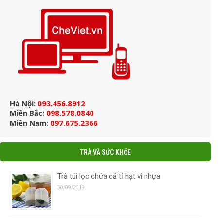
Hà Nội:
093.456.8912
Miền Bắc:
098.578.0840
Miền Nam:
097.675.2366
TRÀ VÀ SỨC KHỎE
Trà túi lọc chứa cả tỉ hạt vi nhựa
30/09/2019