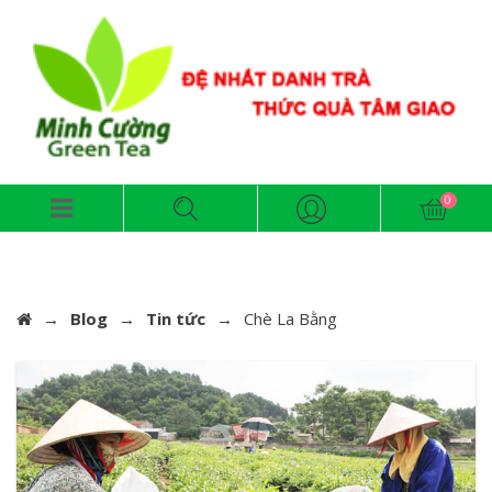
→
Blog
→
Tin tức
→
Chè La Bằng