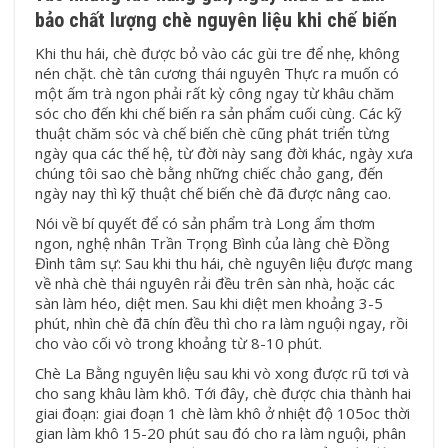
bảo chất lượng chè nguyên liệu khi chế biến
Khi thu hái, chè được bỏ vào các gùi tre để nhẹ, không
nén chặt. chè tân cương thái nguyên Thực ra muốn có
một ấm trà ngon phải rất kỳ công ngay từ khâu chăm
sóc cho đến khi chế biến ra sản phẩm cuối cùng. Các kỹ
thuật chăm sóc và chế biến chè cũng phát triển từng
ngày qua các thế hệ, từ đời này sang đời khác, ngày xưa
chúng tôi sao chè bằng những chiếc chảo gang, đến
ngày nay thì kỹ thuật chế biến chè đã được nâng cao.
Nói về bí quyết để có sản phẩm trà Long ẩm thơm
ngon, nghệ nhân Trần Trọng Bình của làng chè Đồng
Đình tâm sự: Sau khi thu hái, chè nguyên liệu được mang
về nhà chè thái nguyên rải đều trên sàn nhà, hoặc các
sàn làm héo, diệt men. Sau khi diệt men khoảng 3-5
phút, nhìn chè đã chín đều thì cho ra làm nguội ngay, rồi
cho vào cối vò trong khoảng từ 8-10 phút.
Chè La Bằng nguyên liệu sau khi vò xong được rũ tơi và
cho sang khâu làm khô. Tới đây, chè được chia thành hai
giai đoạn: giai đoạn 1 chè làm khô ở nhiệt độ 105oc thời
gian làm khô 15-20 phút sau đó cho ra làm nguội, phân