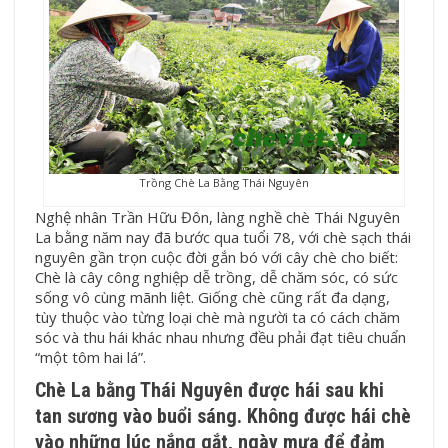
Trồng Chè La Bằng Thái Nguyên
Nghệ nhân Trần Hữu Đôn, làng nghề
chè Thái Nguyên
La bằng năm nay đã bước qua tuổi 78, với chè sạch thái
nguyên gần trọn cuộc đời gắn bó với cây chè cho biết:
Chè là cây công nghiệp dễ trồng, dễ chăm sóc, có sức
sống vô cùng mãnh liệt. Giống chè cũng rất đa dạng,
tùy thuộc vào từng loại chè mà người ta có cách chăm
sóc và thu hái khác nhau nhưng đều phải đạt tiêu chuẩn
“một tôm hai lá”.
Chè La bằng Thái Nguyên được hái sau khi
tan sương vào buổi sáng. Không được hái chè
vào những lúc nắng gắt, ngày mưa để đảm