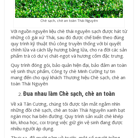
Chè sạch, chè an toàn Thái Nguyên
Với nguồn nguyên liệu chè thái nguyên sạch được hát từ
những cô gái xứ Thái, sau đó được chế biến theo đúng
quy trình kỹ thuật thủ công truyền thống với bí quyết
chỉnh lửa và cách lấy hương bằng lửa, cho ra đời các sản
phẩm trà có dư vị chát-ngọt và hương cốm đặc trưng.
Quy trình đóng gói, bảo quản hiện đại, bảo đảm an toàn
vệ sinh thực phẩm, Công ty chè Minh Cường tự tin
mang đến cho quý khách Thương hiệu Chè sạch, chè an
toàn Thái Nguyên
Đua nhau làm Chè sạch, chè an toàn
Về xã Tân Cương, chúng tôi được tận mắt ngắm nhìn
những đồi chè sạch, chè an toàn Thái Nguyên xanh bạt
ngàn mọc hai bên đường. Quy trình sản xuất chè khép
kín, khoa học, coi trọng việc giữ gìn vệ sinh đang được
nhiều người áp dụng.
Thực ra, độ mười năm về trước, một số người trồng