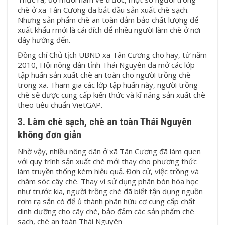
chè ở xã Tân Cương đã bắt đầu sản xuất chè sạch.
Nhưng sản phẩm chè an toàn đảm bảo chất lượng để
xuất khẩu rmới là cái đích để nhiều người làm chè ở nơi
đây hướng đến.
Đồng chí Chủ tịch UBND xã Tân Cương cho hay, từ năm
2010, Hội nông dân tỉnh Thái Nguyên đã mở các lớp
tập huấn sản xuất chè an toàn cho người trồng chè
trong xã. Tham gia các lớp tập huấn này, người trồng
chè sẽ được cung cấp kiến thức và kĩ năng sản xuất chè
theo tiêu chuẩn VietGAP.
3. Làm chè sạch, chè an toàn Thái Nguyên
không đơn giản
Nhờ vậy, nhiều nông dân ở xã Tân Cương đã làm quen
với quy trình sản xuất chè mới thay cho phương thức
làm truyền thống kém hiệu quả. Đơn cử, việc trồng và
chăm sóc cây chè. Thay vì sử dụng phân bón hóa học
như trước kia, người trồng chè đã biết tận dụng nguồn
rơm rạ sẵn có để ủ thành phân hữu cơ cung cấp chất
dinh dưỡng cho cây chè, bảo đảm các sản phẩm chè
sạch, chè an toàn Thái Nguyên