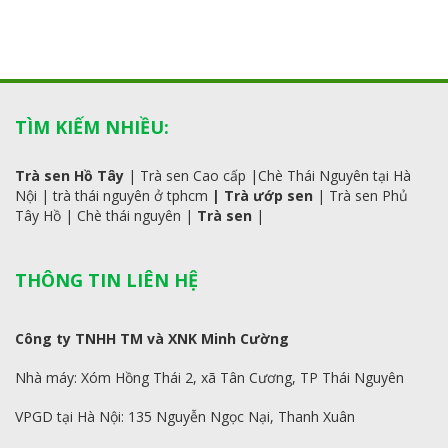
TÌM KIẾM NHIỀU:
Trà sen Hồ Tây
|
Trà sen Cao cấp
|
Chè Thái Nguyên tại Hà
Nội
|
trà
thái
nguyên ở tphcm
|
Trà ướp sen
|
Trà sen Phủ
Tây Hồ
| C
hè thái nguyên
|
Trà sen
|
THÔNG TIN LIÊN HỆ
Công ty TNHH TM và XNK Minh Cường
Nhà máy: Xóm Hồng Thái 2, xã Tân Cương, TP Thái Nguyên
VPGD tại Hà Nội: 135 Nguyễn Ngọc Nại, Thanh Xuân