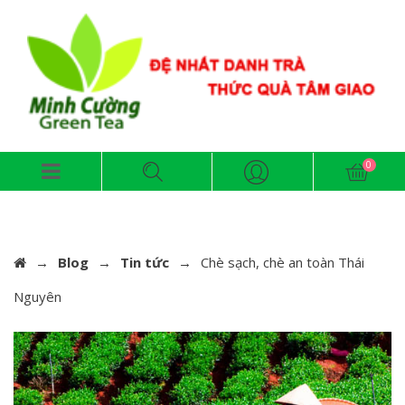
→
Blog
→
Tin tức
→
Chè sạch, chè an toàn Thái
Nguyên