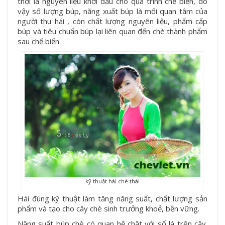
thời là nguyên liệu khởi đầu cho quá trình chế biến, do
vậy số lượng búp, năng xuất búp là mối quan tâm của
người thu hái , còn chất lượng nguyên liệu, phẩm cấp
búp và tiêu chuẩn búp lại liên quan đến chè thành phẩm
sau chế biến.
kỹ thuật hái chè thái
Hái đúng kỹ thuật làm tăng năng suất, chất lượng sản
phẩm và tạo cho cây chè sinh trưởng khoẻ, bền vững.
Năng suất búp chè có quan hệ chặt với số lá trên cây.