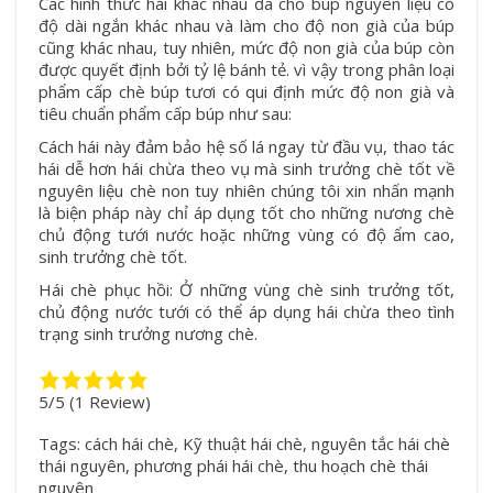
Các hình thức hái khác nhau đã cho búp nguyên liệu có
độ dài ngắn khác nhau và làm cho độ non già của búp
cũng khác nhau, tuy nhiên, mức độ non già của búp còn
được quyết định bởi tỷ lệ bánh tẻ. vì vậy trong phân loại
phẩm cấp chè búp tươi có qui định mức độ non già và
tiêu chuẩn phẩm cấp búp như sau:
Cách hái này đảm bảo hệ số lá ngay từ đầu vụ, thao tác
hái dễ hơn hái chừa theo vụ mà sinh trưởng chè tốt về
nguyên liệu chè non tuy nhiên chúng tôi xin nhấn mạnh
là biện pháp này chỉ áp dụng tốt cho những nương chè
chủ động tưới nước hoặc những vùng có độ ẩm cao,
sinh trưởng chè tốt.
Hái chè phục hồi: Ở những vùng chè sinh trưởng tốt,
chủ động nước tưới có thể áp dụng hái chừa theo tình
trạng sinh trưởng nương chè.
5/5
(1 Review)
Tags:
cách hái chè
,
Kỹ thuật hái chè
,
nguyên tắc hái chè
thái nguyên
,
phương phái hái chè
,
thu hoạch chè thái
nguyên