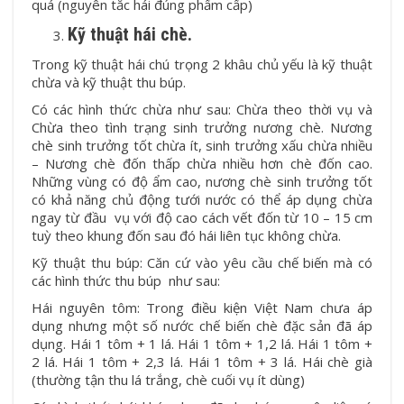
quá (nguyên tắc hái đúng phẩm cấp)
Kỹ thuật hái chè.
Trong kỹ thuật hái chú trọng 2 khâu chủ yếu là kỹ thuật
chừa và kỹ thuật thu búp.
Có các hình thức chừa như sau: Chừa theo thời vụ và
Chừa theo tình trạng sinh trưởng nương chè. Nương
chè sinh trưởng tốt chừa ít, sinh trưởng xấu chừa nhiều
– Nương chè đốn thấp chừa nhiều hơn chè đốn cao.
Những vùng có độ ẩm cao, nương chè sinh trưởng tốt
có khả năng chủ động tưới nước có thể áp dụng chừa
ngay từ đầu vụ với độ cao cách vết đốn từ 10 – 15 cm
tuỳ theo khung đốn sau đó hái liên tục không chừa.
Kỹ thuật thu búp: Căn cứ vào yêu cầu chế biến mà có
các hình thức thu búp như sau:
Hái nguyên tôm: Trong điều kiện Việt Nam chưa áp
dụng nhưng một số nước chế biến chè đặc sản đã áp
dụng. Hái 1 tôm + 1 lá. Hái 1 tôm + 1,2 lá. Hái 1 tôm +
2 lá. Hái 1 tôm + 2,3 lá. Hái 1 tôm + 3 lá. Hái chè già
(thường tận thu lá trắng, chè cuối vụ ít dùng)