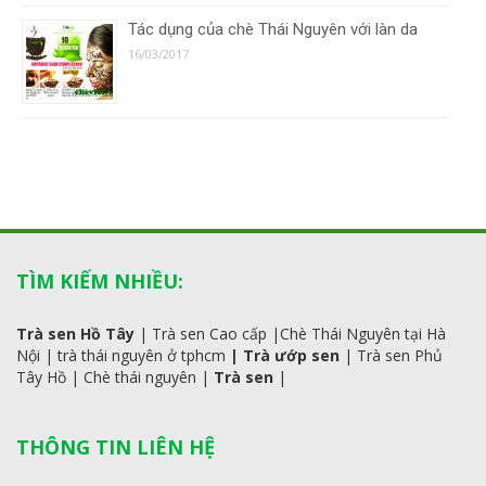
Tác dụng của chè Thái Nguyên với làn da
16/03/2017
TÌM KIẾM NHIỀU:
Trà sen Hồ Tây
|
Trà sen Cao cấp
|
Chè Thái Nguyên tại Hà
Nội
|
trà
thái
nguyên ở tphcm
|
Trà ướp sen
|
Trà sen Phủ
Tây Hồ
| C
hè thái nguyên
|
Trà sen
|
THÔNG TIN LIÊN HỆ