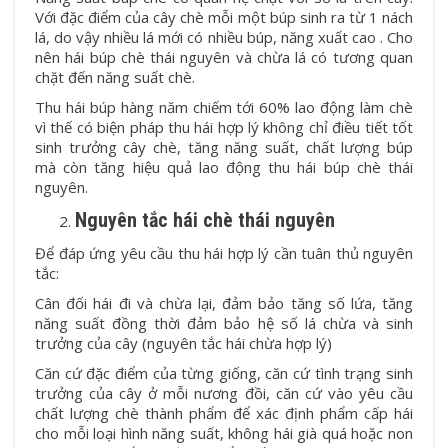
Với đặc điểm của cây chè mỗi một búp sinh ra từ 1 nách
lá, do vậy nhiều lá mới có nhiều búp, năng xuất cao . Cho
nên hái búp chè thái nguyên và chừa lá có tương quan
chặt đến năng suất chè.
Thu hái búp hàng năm chiếm tới 60% lao động làm chè
vì thế có biện pháp thu hái hợp lý không chỉ điều tiết tốt
sinh trưởng cây chè, tăng năng suất, chất lượng búp
mà còn tăng hiệu quả lao động thu hái búp chè thái
nguyên.
Nguyên tắc hái chè thái nguyên
Để đáp ứng yêu cầu thu hái hợp lý cần tuân thủ nguyên
tắc:
Cân đối hái đi và chừa lại, đảm bảo tăng số lứa, tăng
năng suất đồng thời đảm bảo hệ số lá chừa và sinh
trưởng của cây (nguyên tắc hái chừa hợp lý)
Căn cứ đặc điểm của từng giống, căn cứ tình trạng sinh
trưởng của cây ở mỗi nương đồi, căn cứ vào yêu cầu
chất lượng chè thành phẩm để xác định phẩm cấp hái
cho mỗi loại hình năng suất, không hái già quá hoặc non