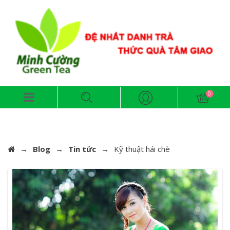
→
Blog
→
Tin tức
→
Kỹ thuật hái chè