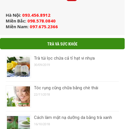
Hà Nội:
093.456.8912
Miền Bắc:
098.578.0840
Miền Nam:
097.675.2366
TRÀ VÀ SỨC KHỎE
Trà túi lọc chứa cả tỉ hạt vi nhựa
30/09/2019
Tóc rụng cũng chữa bằng chè thái
22/11/2018
Cách làm mặt nạ dưỡng da bằng trà xanh
16/10/2018