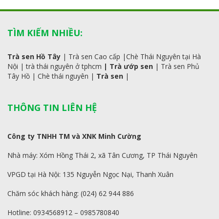
TÌM KIẾM NHIỀU:
Trà sen Hồ Tây
|
Trà sen Cao cấp
|
Chè Thái Nguyên tại Hà
Nội
|
trà
thái
nguyên ở tphcm
|
Trà ướp sen
|
Trà sen Phủ
Tây Hồ
| C
hè thái nguyên
|
Trà sen
|
THÔNG TIN LIÊN HỆ
Công ty TNHH TM và XNK Minh Cường
Nhà máy: Xóm Hồng Thái 2, xã Tân Cương, TP Thái Nguyên
VPGD tại Hà Nội: 135 Nguyễn Ngọc Nại, Thanh Xuân
Chăm sóc khách hàng: (024) 62 944 886
Hotline: 0934568912 – 0985780840