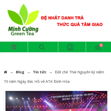
→
Blog
→
Tin tức
→
Đất chè Thái Nguyên kỷ niệm
70 năm Ngày Bác Hồ về ATK Định Hóa