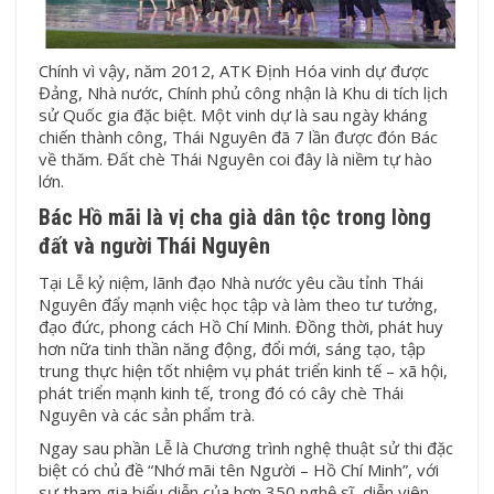
Chính vì vậy, năm 2012, ATK Định Hóa vinh dự được
Đảng, Nhà nước, Chính phủ công nhận là Khu di tích lịch
sử Quốc gia đặc biệt. Một vinh dự là sau ngày kháng
chiến thành công, Thái Nguyên đã 7 lần được đón Bác
về thăm. Đất chè Thái Nguyên coi đây là niềm tự hào
lớn.
Bác Hồ mãi là vị cha già dân tộc trong lòng
đất và người Thái Nguyên
Tại Lễ kỷ niệm, lãnh đạo Nhà nước yêu cầu tỉnh Thái
Nguyên đẩy mạnh việc học tập và làm theo tư tưởng,
đạo đức, phong cách Hồ Chí Minh. Đồng thời, phát huy
hơn nữa tinh thần năng động, đổi mới, sáng tạo, tập
trung thực hiện tốt nhiệm vụ phát triển kinh tế – xã hội,
phát triển mạnh kinh tế, trong đó có cây
chè Thái
Nguyên
và các sản phẩm trà.
Ngay sau phần Lễ là Chương trình nghệ thuật sử thi đặc
biệt có chủ đề “Nhớ mãi tên Người – Hồ Chí Minh”, với
sự tham gia biểu diễn của hơn 350 nghệ sĩ, diễn viên.