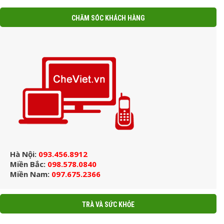
CHĂM SÓC KHÁCH HÀNG
Hà Nội:
093.456.8912
Miền Bắc:
098.578.0840
Miền Nam:
097.675.2366
TRÀ VÀ SỨC KHỎE