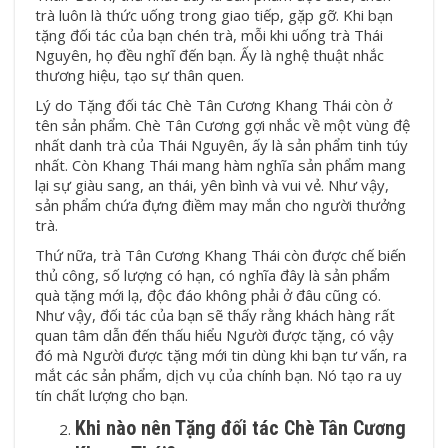
trà luôn là thức uống trong giao tiếp, gặp gỡ. Khi bạn
tặng đối tác của bạn chén trà, mỗi khi uống trà Thái
Nguyên, họ đều nghĩ đến bạn. Ấy là nghệ thuật nhắc
thương hiệu, tạo sự thân quen.
Lý do Tặng đối tác
Chè Tân Cương Khang Thái
còn ở
tên sản phẩm. Chè Tân Cương gợi nhắc về một vùng đệ
nhất danh trà của Thái Nguyên, ấy là sản phẩm tinh túy
nhất. Còn Khang Thái mang hàm nghĩa sản phẩm mang
lại sự giàu sang, an thái, yên bình và vui vẻ. Như vậy,
sản phẩm chứa đựng điềm may mắn cho người thưởng
trà.
Thứ nữa, trà Tân Cương Khang Thái còn được chế biến
thủ công, số lượng có hạn, có nghĩa đây là sản phẩm
quà tặng mới lạ, độc đáo không phải ở đâu cũng có.
Như vậy, đối tác của bạn sẽ thấy rằng khách hàng rất
quan tâm dẫn đến thấu hiểu Người được tặng, có vậy
đó mà Người được tặng mới tin dùng khi bạn tư vấn, ra
mắt các sản phẩm, dịch vụ của chính bạn. Nó tạo ra uy
tín chất lượng cho bạn.
Khi nào nên Tặng đối tác Chè Tân Cương