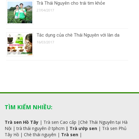
Trà Thái Nguyên cho trái tim khỏe
27/04/2017
Tác dụng của chè Thái Nguyên với làn da
16/03/2017
TÌM KIẾM NHIỀU:
Trà sen Hồ Tây
|
Trà sen Cao cấp
|
Chè Thái Nguyên tại Hà
Nội
|
trà
thái
nguyên ở tphcm
|
Trà ướp sen
|
Trà sen Phủ
Tây Hồ
| C
hè thái nguyên
|
Trà sen
|