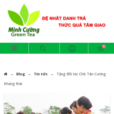
→
Blog
→
Tin tức
→
Tặng đối tác Chè Tân Cương
Khang thái