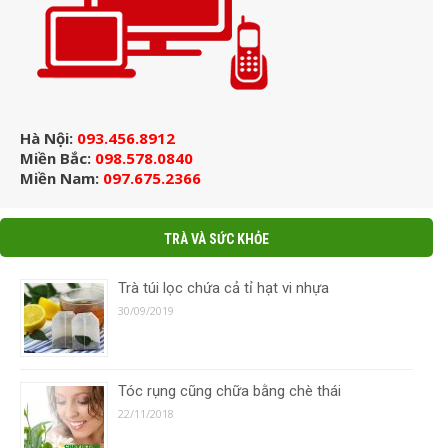
Hà Nội:
093.456.8912
Miền Bắc:
098.578.0840
Miền Nam:
097.675.2366
TRÀ VÀ SỨC KHỎE
Trà túi lọc chứa cả tỉ hạt vi nhựa
30/09/2019
Tóc rụng cũng chữa bằng chè thái
22/11/2018