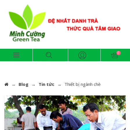
→
Blog
→
Tin tức
→
Thiết bị ngành chè