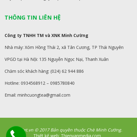
THÔNG TIN LIÊN HỆ
Công ty TNHH TM và XNK Minh Cường
Nhà máy: Xóm Hồng Thái 2, xã Tân Cương, TP Thái Nguyên
VPGD tại Hà Nội: 135 Nguyễn Ngọc Nại, Thanh Xuân
Chăm sóc khách hàng: (024) 62 944 886
Hotline: 0934568912 – 0985780840
Email: minhcuongtea@gmail.com
CheViet.vn © 2017 Bản quyền thuộc Chè Minh Cường.
Thiết kế web: Thienvanmedia.com