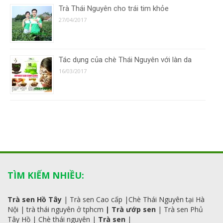
Trà Thái Nguyên cho trái tim khỏe
27/04/2017
Tác dụng của chè Thái Nguyên với làn da
16/03/2017
TÌM KIẾM NHIỀU:
Trà sen Hồ Tây
|
Trà sen Cao cấp
|
Chè Thái Nguyên tại Hà
Nội
|
trà
thái
nguyên ở tphcm
|
Trà ướp sen
|
Trà sen Phủ
Tây Hồ
| C
hè thái nguyên
|
Trà sen
|