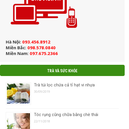
Hà Nội:
093.456.8912
Miền Bắc:
098.578.0840
Miền Nam:
097.675.2366
TRÀ VÀ SỨC KHỎE
Trà túi lọc chứa cả tỉ hạt vi nhựa
30/09/2019
Tóc rụng cũng chữa bằng chè thái
22/11/2018