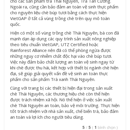
cho các sản phẩm trà Thái Nguyên, Trà Tân Cương.
Ngoài ra, cũng cần bảo đảm an toàn vệ sinh thực phẩm
cho nguyên liệu chè búp tươi bằng cách thực hiện
VietGAP ở tất cả vùng trồng chè trên quy mô toàn
quốc.
Hiện có một số vùng trồng
chè Thái Nguyên
, bà con đã
mạnh dạn áp dụng các quy trình sản xuất nông nghiệp
theo tiêu chuẩn VietGAP, UTZ Certified hoặc
Rainforest Alliance nên đã có thể phòng ngừa được
những nguy cơ nhiễm chất độc hại vào chè búp tươi.
Việc này đảm bảo chất lượng an toàn vệ sinh ngay từ
khi chè được thu hái, kết hợp với thiết bị ngành chè hiện
đại, sẽ giúp giải quyết vấn đề vệ sinh an toàn thực
phẩm cho sản phẩm Trà xanh Thái Nguyên.
Cùng với trang bị các thiết bị hiện đại trong sản xuất
chè Thái Nguyên, các thương hiệu chè còn thể hiện
được trách nhiệm xã hội. Nó thể hiện ở việc sản xuất
chè Thái Nguyên an toàn, bảo vệ môi trường. Thực hiện
tốt trách nhiệm với nhà sản xuất, chế biến trà, bảo đảm
an toàn và lợi ích cho người tiêu dùng.
5
/
5
(
1
bình chọn
)